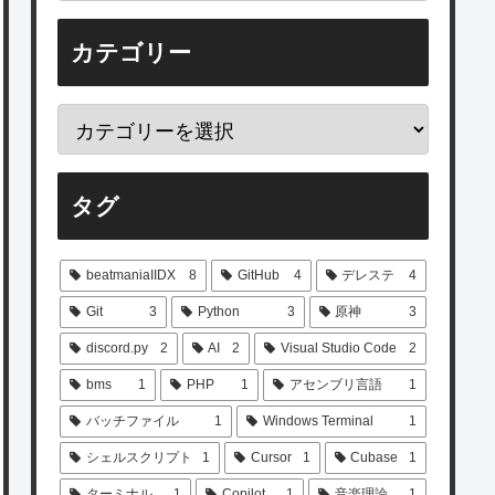
カテゴリー
タグ
beatmaniaIIDX
8
GitHub
4
デレステ
4
Git
3
Python
3
原神
3
discord.py
2
AI
2
Visual Studio Code
2
bms
1
PHP
1
アセンブリ言語
1
バッチファイル
1
Windows Terminal
1
シェルスクリプト
1
Cursor
1
Cubase
1
ターミナル
1
Copilot
1
音楽理論
1