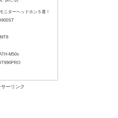
モニターヘッドホン５選！
D900ST
-MT8
0
a ATH-M50x
 DT990PRO
ンサーリンク