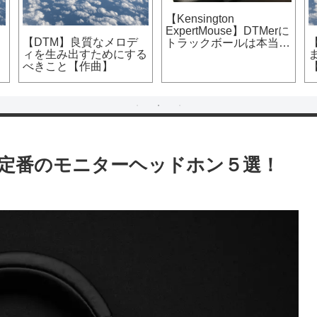
【Kensington
ExpertMouse】DTMerに
【DTM】良質なメロデ
トラックボールは本当に
ィを生み出すためにする
いいのか！？～トラック
べきこと【作曲】
ボール導入から1ヶ月使
ってみたレビューまで～
定番のモニターヘッドホン５選！