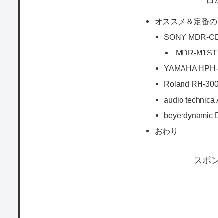
オススメ＆定番の
SONY MDR-C
MDR-M1ST
YAMAHA HPH
Roland RH-30
audio technic
beyerdynamic
おわり
スポ