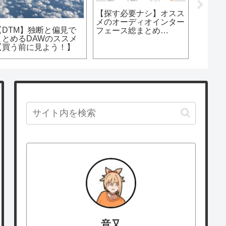
【探す必要ナシ】オスス
メのオーディオインター
【DTM】独断と偏見で
【DTM
フェース総まとめ
まとめるDAWのススメ
ショッ
【DTM】
【買う前に見よう！】
内店舗
音又