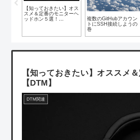
【知っておきたい】オス
スメ＆定番のモニターヘ
未設定フ
複数のGitHubアカウン
ッドホン５選！
ムするバ
トにSSH接続しようの
【DTM】
巻
【知っておきたい】オススメ＆
【DTM】
DTM関連