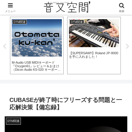
美味しくなって新登場！
メニュー
検索
DTM関連
DTM関連
 JP-8000
【Kensington ExpertMouse】
【探す必要ナシ】オススメのオー
DTMerにトラックボールは本当に
ディオインターフェース総まとめ
いいのか！？～トラックボール導
【DTM】
入から1ヶ月使ってみたレビュー
まで～
CUBASEが終了時にフリーズする問題と一
応解決策【備忘録】
DTM関連