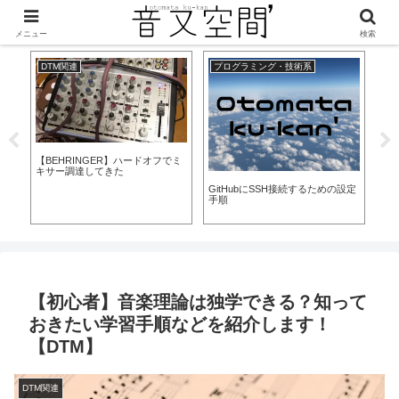
美味しくなって新登場！
メニュー
検索
DTM関連
プログラミング・技術系
D
ま
【BEHRINGER】ハードオフでミ
【SU
-
キサー調達してきた
を
GitHubにSSH接続するための設定
手順
【初心者】音楽理論は独学できる？知って
おきたい学習手順などを紹介します！
【DTM】
DTM関連