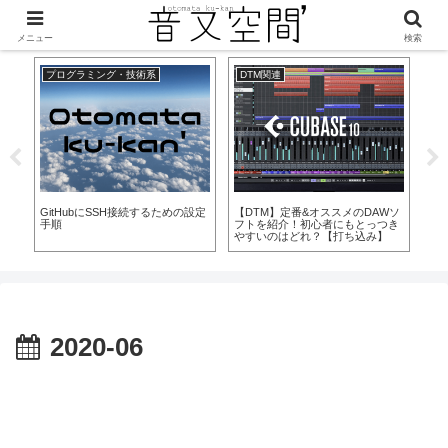
美味しくなって新登場！
メニュー
検索
プログラミング・技術系
DTM関連
D
ox
【
『
メ
GitHubにSSH接続するための設定
【DTM】定番&オススメのDAWソ
手順
フトを紹介！初心者にもとっつき
やすいのはどれ？【打ち込み】
2020-06