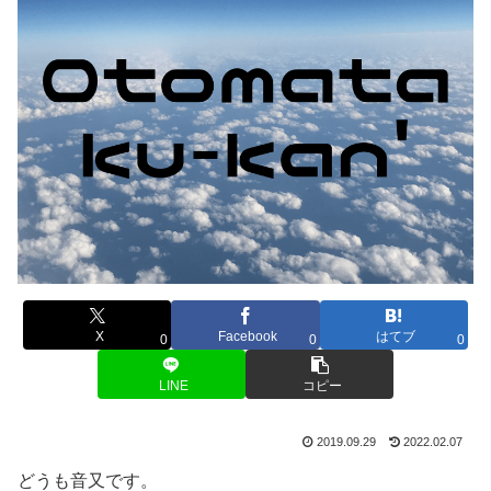
X
Facebook
はてブ
0
0
0
LINE
コピー
2019.09.29
2022.02.07
どうも音又です。