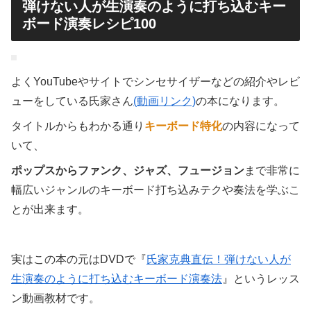
弾けない人が生演奏のように打ち込むキー
ボード演奏レシピ100
よくYouTubeやサイトでシンセサイザーなどの紹介やレビ
ューをしている氏家さん
(動画リンク)
の本になります。
タイトルからもわかる通り
キーボード特化
の内容になって
いて、
ポップスからファンク、ジャズ、フュージョン
まで非常に
幅広いジャンルのキーボード打ち込みテクや奏法を学ぶこ
とが出来ます。
実はこの本の元はDVDで『
氏家克典直伝！弾けない人が
生演奏のように打ち込むキーボード演奏法
』というレッス
ン動画教材です。