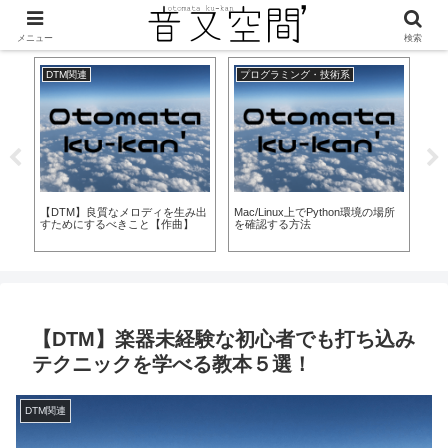
美味しくなって新登場！
メニュー
検索
DTM関連
プログラミング・技術系
D
【W
は
る
【DTM】良質なメロディを生み出
Mac/Linux上でPython環境の場所
すためにするべきこと【作曲】
を確認する方法
【DTM】楽器未経験な初心者でも打ち込み
テクニックを学べる教本５選！
DTM関連