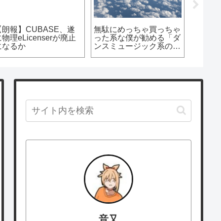
て
開封！WAVES GOLDが
【MIDIコントローラー】
やってきた
Steinberg CMC-QC レビ
ュー
音又