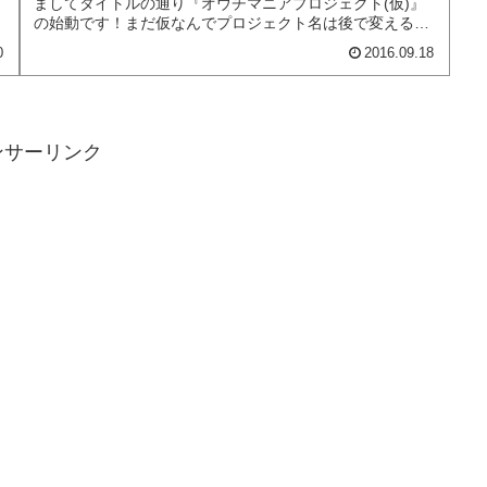
ましてタイトルの通り『オウチマニアプロジェクト(仮)』
の始動です！まだ仮なんでプロジェクト名は後で変えるか
もしれませんが…w とりあえず...
0
2016.09.18
ンサーリンク