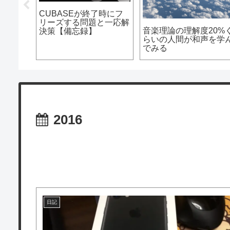
独断と偏見で
【朗報】CUBASE、遂
無駄にめっちゃ
AWのススメ
に物理eLicenserが廃止
った系な僕が勧
見よう！】
になるか
ンスミュージッ
ススメソフトシ
2016
日記