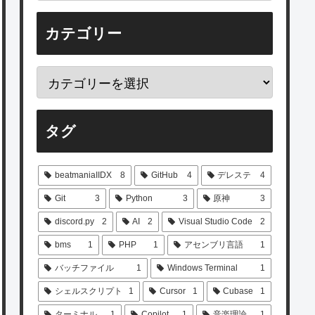
カテゴリー
タグ
beatmaniaIIDX
8
GitHub
4
デレステ
4
Git
3
Python
3
原神
3
discord.py
2
AI
2
Visual Studio Code
2
bms
1
PHP
1
アセンブリ言語
1
バッチファイル
1
Windows Terminal
1
シェルスクリプト
1
Cursor
1
Cubase
1
ターミナル
1
Copilot
1
音楽理論
1