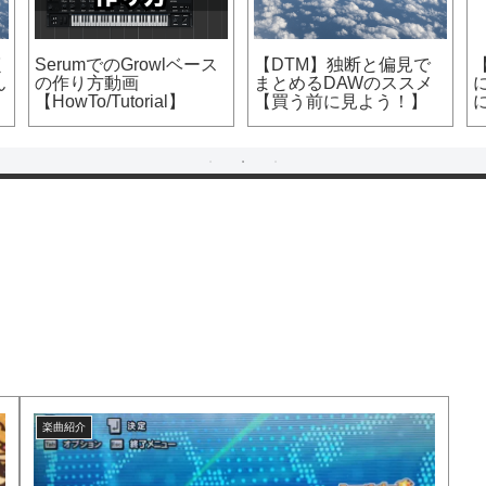
GarageBand(iOS)使っ
みた感想とか
買っちゃ
DTM本レビュー＆紹介
める「ダ
”音圧アップのための
ク系のオ
DTMミキシング入門講
ンセ」
座!”編
楽曲紹介