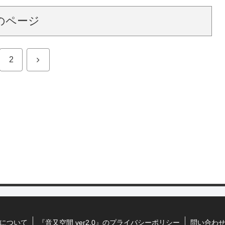
のページ
次
2
へ
について
『音又空間 ver2.0』のプライバシーポリシー
問い合わ