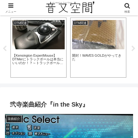
美味しくなって新登場！
メニュー
検索
DTM関連
DTM関連
D
【Kensington ExpertMouse】
開封！WAVES GOLDがやってき
【
DTMerにトラックボールは本当に
た
の
いいのか！？～トラックボール導
入から1ヶ月使ってみたレビュー
…
まで～
弐寺楽曲紹介『in the Sky』
楽曲紹介