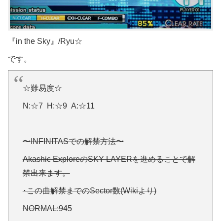
『in the Sky』/Ryu☆
です。
☆難易度☆
N:☆7 H:☆9 A:☆11
〜INFINITASでの解禁方法〜
Akashic ExploreのSKY LAYERを進めることで解
禁出来ます。
･この曲解禁までのSector数(Wikiより)
NORMAL:945