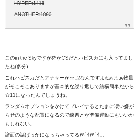
HYPER:1418
ANOTHER:1890
このin the Skyですが確かCSだとハピスカにも入ってまし
たね(多分)
これハピスカだとアナザーが☆12なんですよねwまぁ物量
がそこそこありますが基本的な繰り返しで結構簡単だから
☆11になったんでしょうね。
ランダムオプションをかけてプレイするとたまに凄い嫌が
らせのような配置になるので練習とか準備運動にもいいか
もしれない。
譜面の話ばっかになっちゃってるﾔﾊﾞｲﾔﾊﾞｲ…