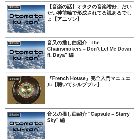
【音楽の話】オタクの音楽嗜好、だい
楽曲紹介
たい神前暁で形成されてる説あるでし
ょ【アニソン】
音又の推し曲紹介 ”The
楽曲紹介
Chainsmokers – Don't Let Me Down
ft. Daya” 編
『French House』完全入門マニュエ
楽曲紹介
ル【聴いてシルブプレ】
音又の推し曲紹介 ”Capsule – Starry
楽曲紹介
Sky” 編