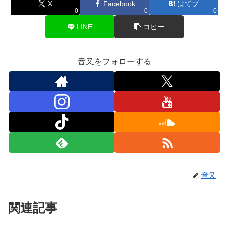
X
Facebook
はてブ
0
0
0
LINE
コピー
音又をフォローする
音又
関連記事