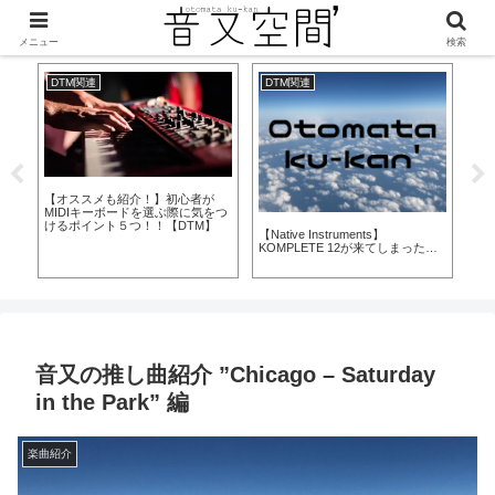
美味しくなって新登場！
メニュー
検索
DTM関連
DTM関連
D
【オススメも紹介！】初心者が
【
MIDIキーボードを選ぶ際に気をつ
『V
けるポイント５つ！！【DTM】
【
クア
【Native Instruments】
KOMPLETE 12が来てしまった…
音又の推し曲紹介 ”Chicago – Saturday
in the Park” 編
楽曲紹介