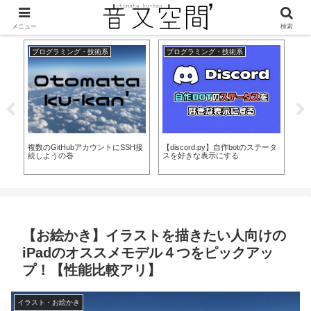
美味しくなって新登場！
メニュー
検索
プログラミング・技術系
プログラミング・技術系
D
当に
導
複数のGitHubアカウントにSSH接
【discord.py】自作botのステータ
【D
ー
続しようの巻
スを好きな表示にする
ア
【お絵かき】イラストを描きたい人向けの
iPadのオススメモデル４つをピックアッ
プ！【性能比較アリ】
イラスト・お絵かき