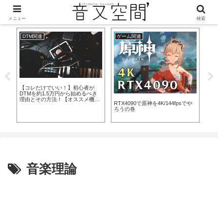
美味しくなって新登場！
メニュー
検索
DTM関連
ゲーム関連
プ
【コレだけでいい！】初心者が
DTMを約1.5万円から始めるべき
理由とその方法！【オススメ機
所
RTX4090で原神を4K/144fpsでや
複数
材】
ろうの巻
続
音楽理論