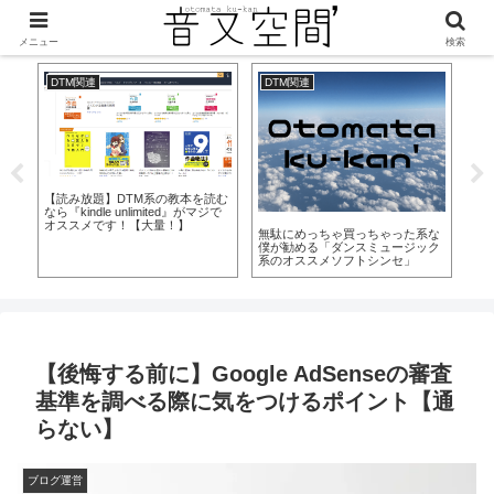
美味しくなって新登場！
メニュー
検索
DTM関連
DTM関連
D
【
参
な
【DTMer向け】中古機材ショップ
【DTM】定番&オススメのDAWソ
ク
アーカイブ【都内店舗中心】
フトを紹介！初心者にもとっつき
やすいのはどれ？【打ち込み】
【後悔する前に】Google AdSenseの審査
基準を調べる際に気をつけるポイント【通
らない】
ブログ運営